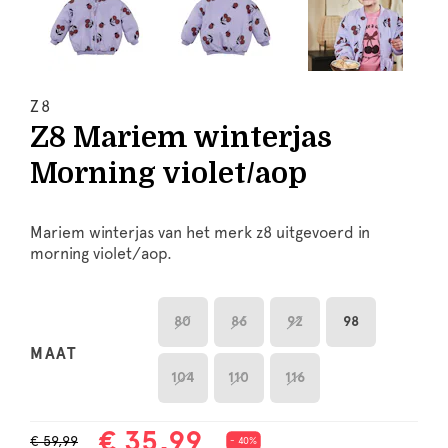
Z8
Z8 Mariem winterjas
Morning violet/aop
Mariem winterjas van het merk z8 uitgevoerd in
morning violet/aop.
80
86
92
98
MAAT
104
110
116
€ 35,99
€ 59,99
- 40%