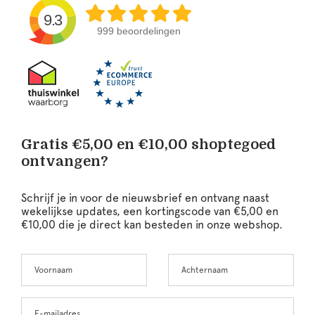
9.3
999 beoordelingen
Gratis €5,00 en €10,00 shoptegoed
ontvangen?
Schrijf je in voor de nieuwsbrief en ontvang naast
wekelijkse updates, een kortingscode van €5,00 en
€10,00 die je direct kan besteden in onze webshop.
Voornaam
Achternaam
Leave
this
field
blank
E-mailadres