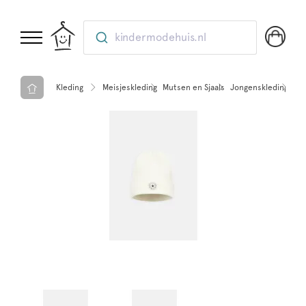
kindermodehuis.nl
Kleding
Meisjeskleding
Mutsen en Sjaals
Jongenskleding
Mut