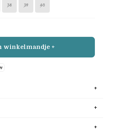
38
39
40
n winkelmandje +