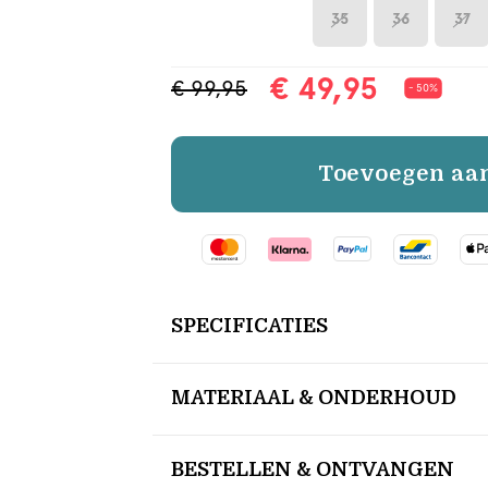
35
36
37
€ 49,95
€ 99,95
- 50%
Toevoegen aa
SPECIFICATIES
MATERIAAL & ONDERHOUD
BESTELLEN & ONTVANGEN