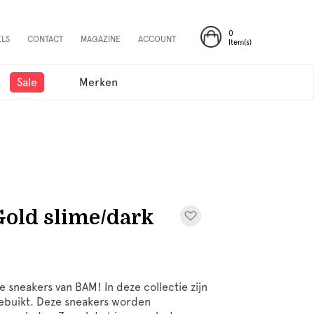
0
ELS
CONTACT
MAGAZINE
ACCOUNT
Item(s)
Sale
Merken
old slime/dark
e sneakers van BAM! In deze collectie zijn
gebuikt. Deze sneakers worden