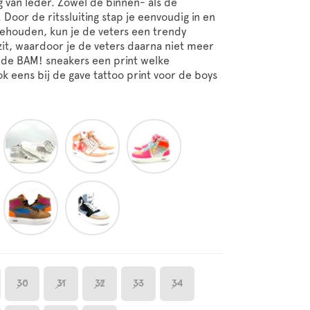
g van leder. Zowel de binnen- als de
Door de ritssluiting stap je eenvoudig in en
gehouden, kun je de veters een trendy
zit, waardoor je de veters daarna niet meer
n de BAM! sneakers een print welke
ok eens bij de gave tattoo print voor de boys
30
31
32
33
34