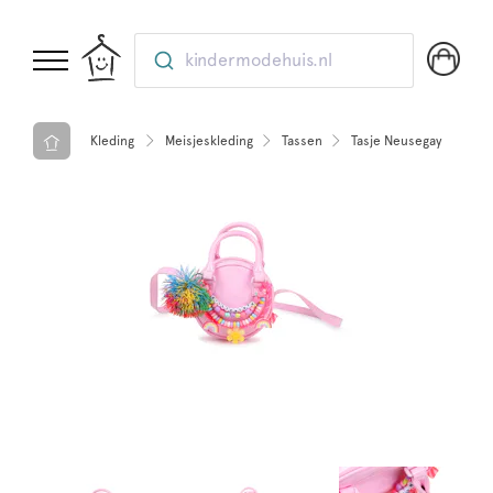
kindermodehuis.nl
Kleding
Meisjeskleding
Tassen
Tasje Neusegay