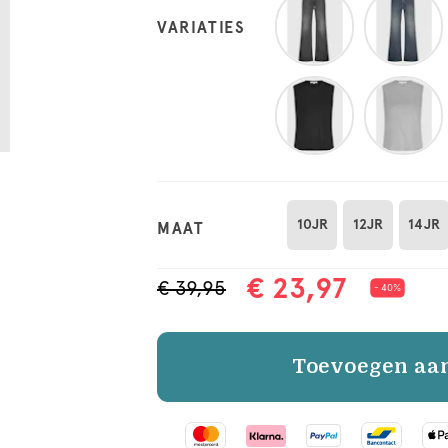
VARIATIES
10JR
12JR
14JR
MAAT
€ 23,97
€ 39,95
- 40%
Toevoegen aa