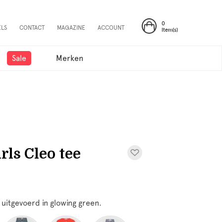
0
ELS
CONTACT
MAGAZINE
ACCOUNT
Item(s)
Sale
Merken
ls Cleo tee
 uitgevoerd in glowing green.