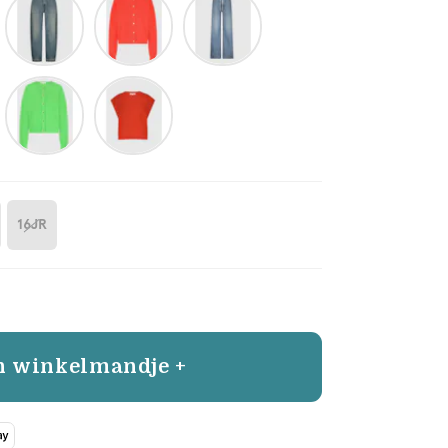
16JR
n winkelmandje +