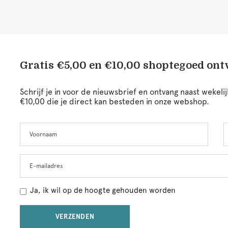
Gratis €5,00 en €10,00 shoptegoed on
Schrijf je in voor de nieuwsbrief en ontvang naast wekel
€10,00 die je direct kan besteden in onze webshop.
Voornaam
A
Leave
this
field
blank
E-mailadres
Ja, ik wil op de hoogte gehouden worden
VERZENDEN