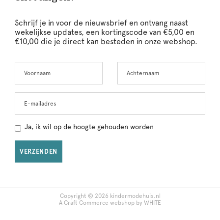
Schrijf je in voor de nieuwsbrief en ontvang naast
wekelijkse updates, een kortingscode van €5,00 en
€10,00 die je direct kan besteden in onze webshop.
Voornaam
Achternaam
Leave
this
field
blank
E-mailadres
Ja, ik wil op de hoogte gehouden worden
VERZENDEN
Copyright © 2026 kindermodehuis.nl
A Craft Commerce webshop by WHITE