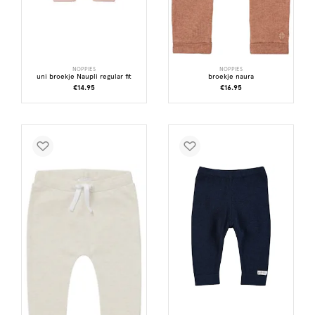
NOPPIES
NOPPIES
uni broekje Naupli regular fit
broekje naura
€14.95
€16.95