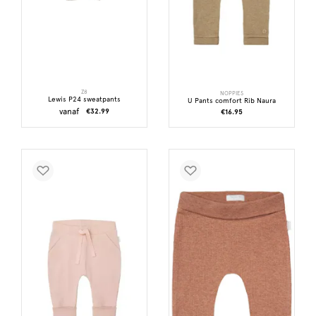
Z8
NOPPIES
Lewis P24 sweatpants
U Pants comfort Rib Naura
vanaf
€32.99
€16.95