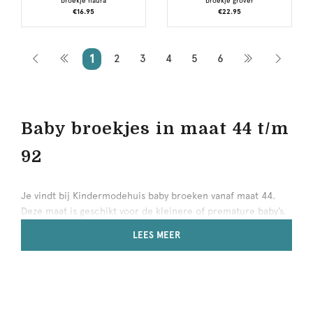
broekje naura
broekje grover
€16.95
€22.95
1
2
3
4
5
6
Baby broekjes in maat 44 t/m
92
Je vindt bij Kindermodehuis baby broeken vanaf maat 44.
Deze maat is geschikt voor de kleinere of premature baby’s.
Een pasgeboren baby draagt in de eerste paar weken vaak
LEES MEER
maat 50. Handig wanneer je voor het eerst gaat
babyshoppen! Ook raden we voor deze eerste paar weken
comfortabele baby broekjes, gemaakt van zachte materialen,
aan.