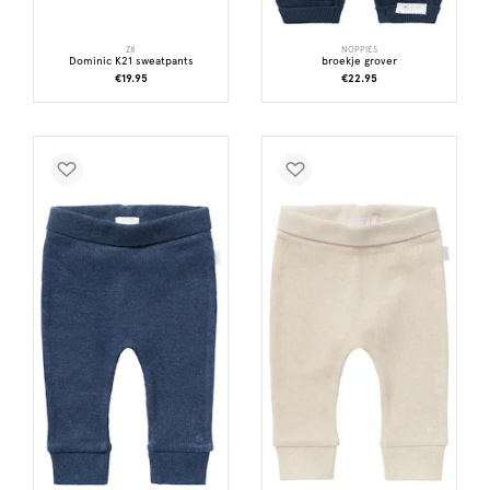
Z8
NOPPIES
Dominic K21 sweatpants
broekje grover
€19.95
€22.95