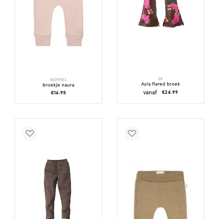
Z8
NOPPIES
Ayla flared broek
broekje naura
vanaf
€24.99
€16.95