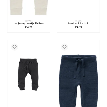
NOPPIES
FEETJE
uni jersey broekje Melissa
broek uni first knit
€14.95
€18.99