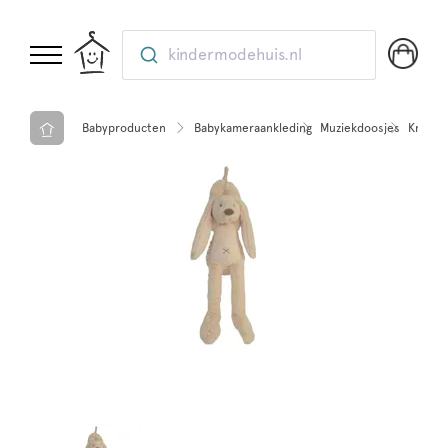
kindermodehuis.nl
Babyproducten
Babykameraankleding
Muziekdoosjes
Knuffel