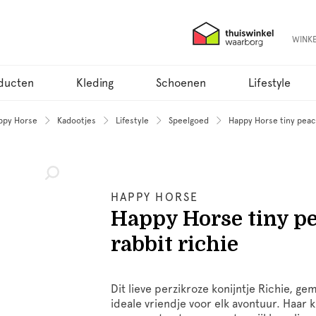
WINK
ducten
Kleding
Schoenen
Lifestyle
ppy Horse
Kadootjes
Lifestyle
Speelgoed
Happy Horse tiny peach
HAPPY HORSE
Happy Horse tiny p
rabbit richie
Dit lieve perzikroze konijntje Richie, ge
ideale vriendje voor elk avontuur. Haar 