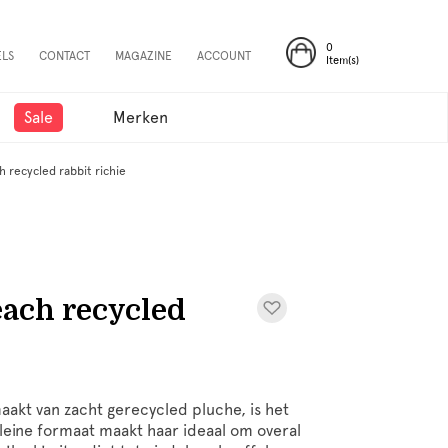
0
ELS
CONTACT
MAGAZINE
ACCOUNT
Item(s)
Sale
Merken
 recycled rabbit richie
each recycled
maakt van zacht gerecycled pluche, is het
kleine formaat maakt haar ideaal om overal