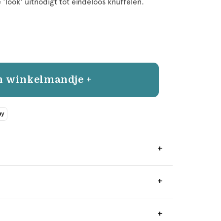
 'look' uitnodigt tot eindeloos knuffelen.
n winkelmandje +