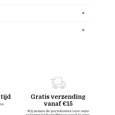
tijd
Gratis verzending
vanaf €15
en
Wij nemen de portokosten voor onze
rekening bij bestellingen vanaf 15 euro.