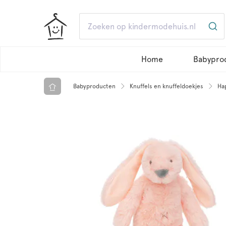
Home
Babypro
Babyproducten
Knuffels en knuffeldoekjes
Ha