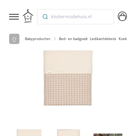
kindermodehuis.nl
Babyproducten
Bed- en badgoed
Ledikantdekens
Koeka Led