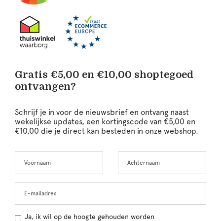
Gratis €5,00 en €10,00 shoptegoed
ontvangen?
Schrijf je in voor de nieuwsbrief en ontvang naast
wekelijkse updates, een kortingscode van €5,00 en
€10,00 die je direct kan besteden in onze webshop.
Voornaam
Achternaam
Leave
this
field
blank
E-mailadres
Ja, ik wil op de hoogte gehouden worden