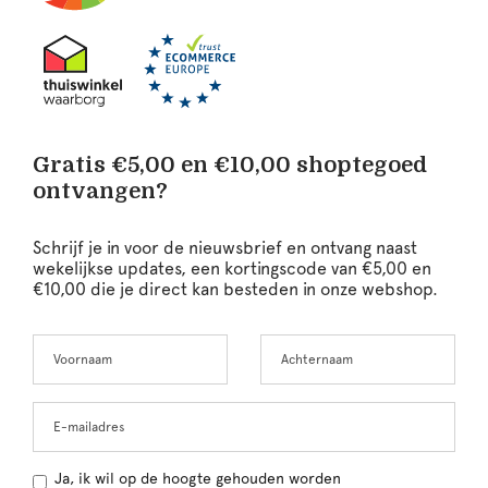
Gratis €5,00 en €10,00 shoptegoed
ontvangen?
Schrijf je in voor de nieuwsbrief en ontvang naast
wekelijkse updates, een kortingscode van €5,00 en
€10,00 die je direct kan besteden in onze webshop.
Voornaam
Achternaam
Leave
this
field
blank
E-mailadres
Ja, ik wil op de hoogte gehouden worden