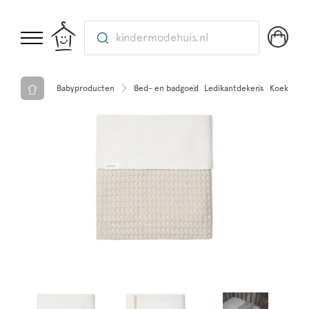
kindermodehuis.nl
Babyproducten
Bed- en badgoed
Ledikantdekens
Koeka Led