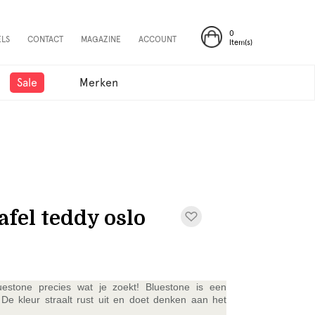
0
ELS
CONTACT
MAGAZINE
ACCOUNT
Item(s)
Sale
Merken
fel teddy oslo
estone precies wat je zoekt! Bluestone is een
De kleur straalt rust uit en doet denken aan het