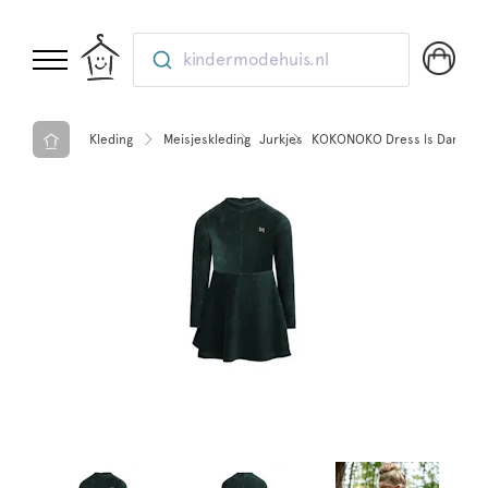
kindermodehuis.nl
Kleding
Meisjeskleding
Jurkjes
KOKONOKO Dress ls Dark gr