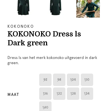
KOKONOKO
KOKONOKO Dress ls
Dark green
Dress ls van het merk kokonoko uitgevoerd in dark
green.
92
98
104
110
116
122
128
134
MAAT
140