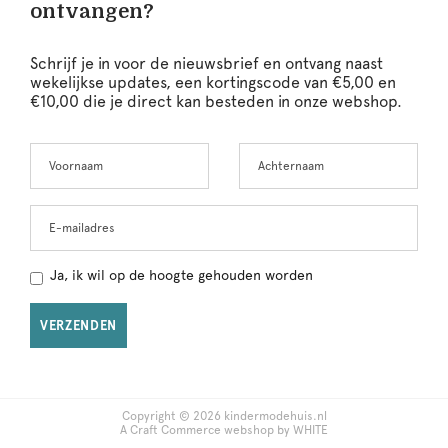
ontvangen?
Schrijf je in voor de nieuwsbrief en ontvang naast
wekelijkse updates, een kortingscode van €5,00 en
€10,00 die je direct kan besteden in onze webshop.
Voornaam
Achternaam
Leave
this
field
blank
E-mailadres
Ja, ik wil op de hoogte gehouden worden
VERZENDEN
Copyright © 2026 kindermodehuis.nl
A Craft Commerce webshop by WHITE