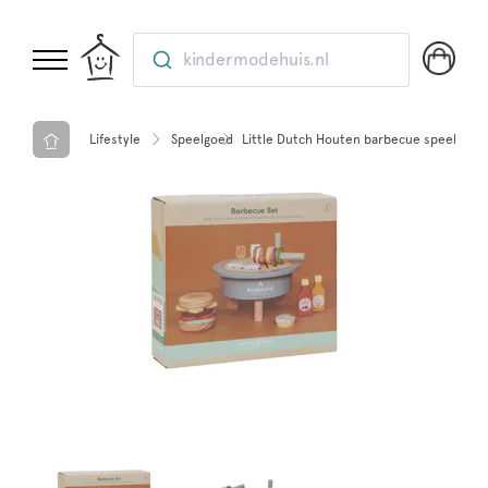
kindermodehuis.nl
Lifestyle
Speelgoed
Little Dutch Houten barbecue speelgoed