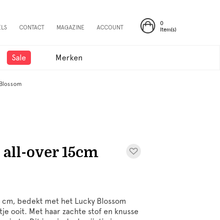
0
ELS
CONTACT
MAGAZINE
ACCOUNT
Item(s)
Sale
Merken
 Blossom
 all-over 15cm
 15 cm, bedekt met het Lucky Blossom
ntje ooit. Met haar zachte stof en knusse