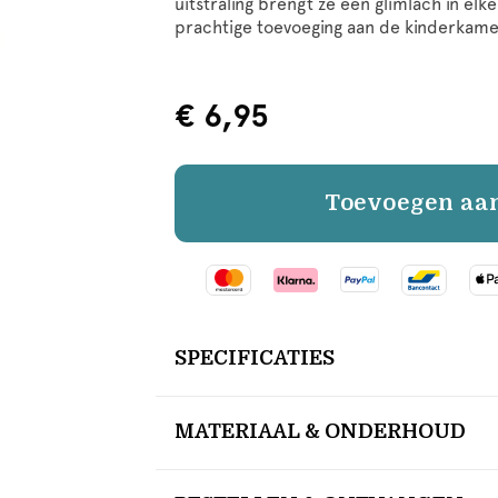
uitstraling brengt ze een glimlach in elke
prachtige toevoeging aan de kinderkamer 
€ 6,95
Toevoegen aa
SPECIFICATIES
MATERIAAL & ONDERHOUD