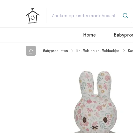
Home
Babypro
Babyproducten
Knuffels en knuffeldoekjes
Ka