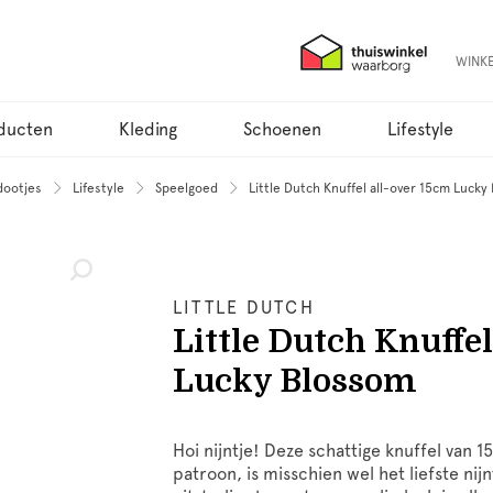
WINK
ducten
Kleding
Schoenen
Lifestyle
dootjes
Lifestyle
Speelgoed
Little Dutch Knuffel all-over 15cm Lucky
LITTLE DUTCH
Little Dutch Knuffel
Lucky Blossom
Hoi nijntje! Deze schattige knuffel van
patroon, is misschien wel het liefste nij