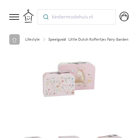
kindermodehuis.nl
Lifestyle
Speelgoed
Little Dutch Koffertjes Fairy Garden FSC