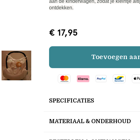
aan de kinderwagen, zodat je kleintje altij
ontdekken.
€ 17,95
Toevoegen aa
SPECIFICATIES
MATERIAAL & ONDERHOUD