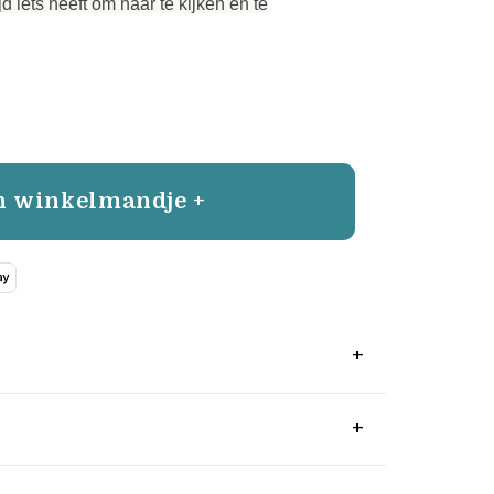
d iets heeft om naar te kijken en te
n winkelmandje +