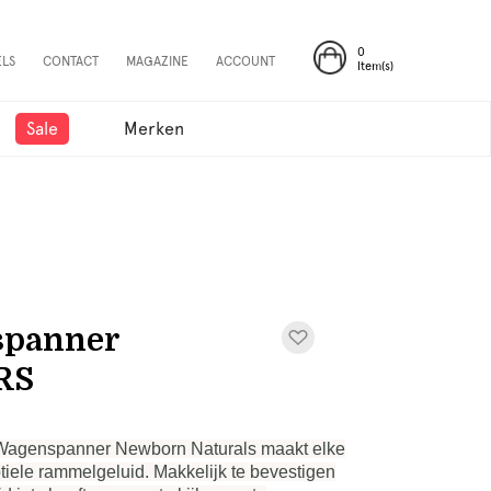
0
ELS
CONTACT
MAGAZINE
ACCOUNT
Item(s)
Sale
Merken
spanner
RS
 Wagenspanner Newborn Naturals maakt elke
ubtiele rammelgeluid. Makkelijk te bevestigen