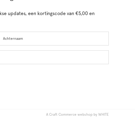
ijkse updates, een kortingscode van €5,00 en
chternaam
A Craft Commerce webshop by WHITE