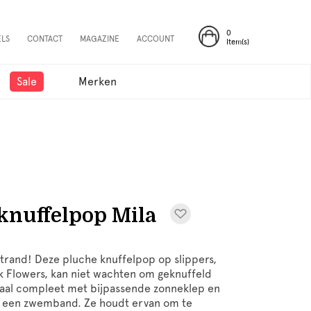
0
ELS
CONTACT
MAGAZINE
ACCOUNT
Item(s)
Sale
Merken
knuffelpop Mila
e strand! Deze pluche knuffelpop op slippers,
nk Flowers, kan niet wachten om geknuffeld
maal compleet met bijpassende zonneklep en
r; een zwemband. Ze houdt ervan om te