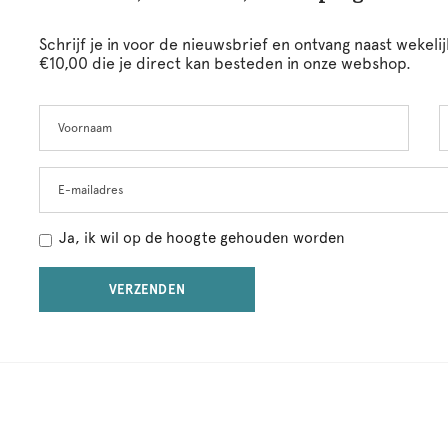
Schrijf je in voor de nieuwsbrief en ontvang naast wekel
€10,00 die je direct kan besteden in onze webshop.
Voornaam
A
Leave
this
field
blank
E-mailadres
Ja, ik wil op de hoogte gehouden worden
VERZENDEN