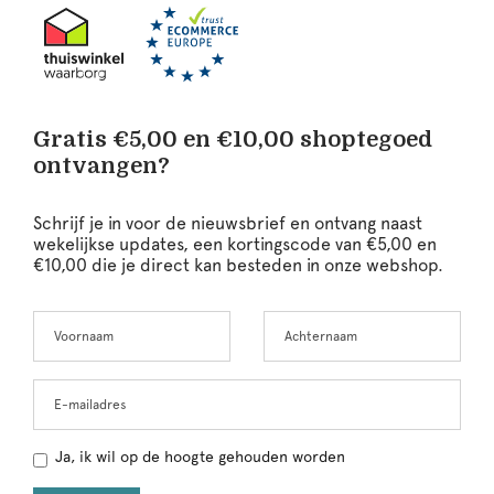
Gratis €5,00 en €10,00 shoptegoed
ontvangen?
Schrijf je in voor de nieuwsbrief en ontvang naast
wekelijkse updates, een kortingscode van €5,00 en
€10,00 die je direct kan besteden in onze webshop.
Voornaam
Achternaam
Leave
this
field
blank
E-mailadres
Ja, ik wil op de hoogte gehouden worden