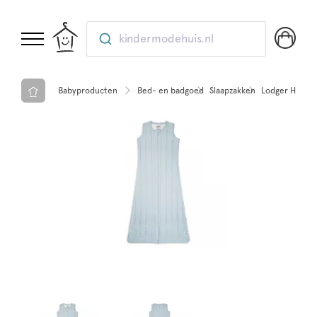
kindermodehuis.nl
Babyproducten
Bed- en badgoed
Slaapzakken
Lodger Hopper 