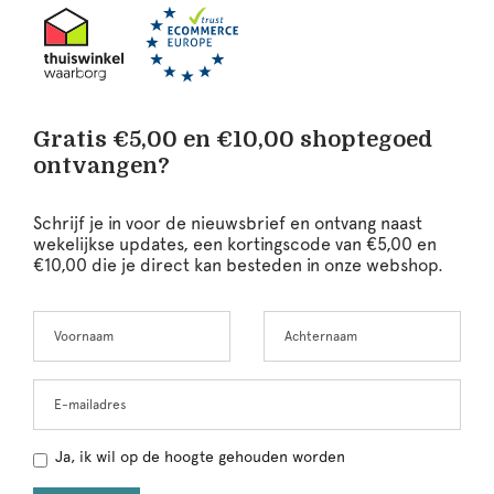
Gratis €5,00 en €10,00 shoptegoed
ontvangen?
Schrijf je in voor de nieuwsbrief en ontvang naast
wekelijkse updates, een kortingscode van €5,00 en
€10,00 die je direct kan besteden in onze webshop.
Voornaam
Achternaam
Leave
this
field
blank
E-mailadres
Ja, ik wil op de hoogte gehouden worden