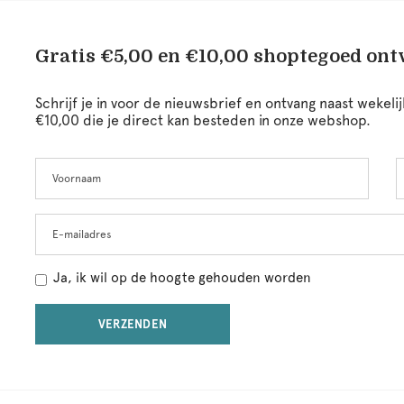
Gratis €5,00 en €10,00 shoptegoed on
Schrijf je in voor de nieuwsbrief en ontvang naast wekel
€10,00 die je direct kan besteden in onze webshop.
Voornaam
A
Leave
this
field
blank
E-mailadres
Ja, ik wil op de hoogte gehouden worden
VERZENDEN