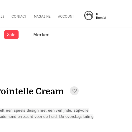
0
ELS
CONTACT
MAGAZINE
ACCOUNT
Item(s)
Sale
Merken
ointelle Cream
t een speels design met een verfijnde, stijlvolle
ademend en zacht voor de huid. De overslagsluiting