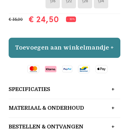
116
122
128
134
€ 24,50
€ 35,00
- 30%
Toevoegen aan winkelmandje +
SPECIFICATIES
MATERIAAL & ONDERHOUD
BESTELLEN & ONTVANGEN