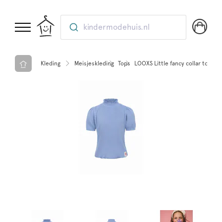
kindermodehuis.nl
Kleding
Meisjeskleding
Tops
LOOXS Little fancy collar top k