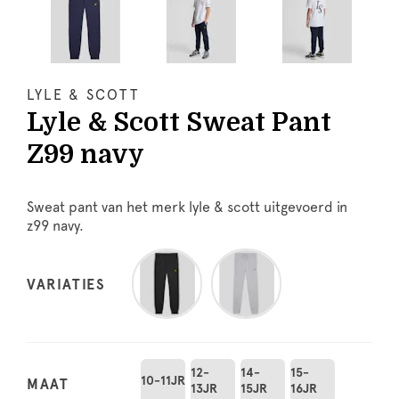
LYLE & SCOTT
Lyle & Scott Sweat Pant
Z99 navy
Sweat pant van het merk lyle & scott uitgevoerd in
z99 navy.
VARIATIES
12-
14-
15-
10-11JR
MAAT
13JR
15JR
16JR