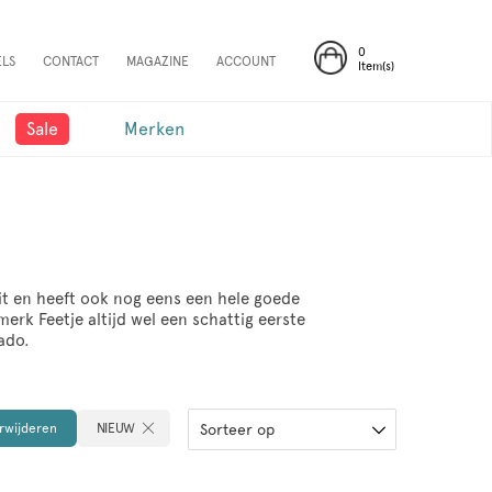
0
ELS
CONTACT
MAGAZINE
ACCOUNT
Item(s)
Sale
Merken
uit en heeft ook nog eens een hele goede
merk Feetje altijd wel een schattig eerste
ado.
erwijderen
NIEUW
Sorteer op