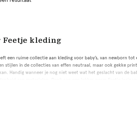
 Feetje kleding
eeft een ruime collectie aan kleding voor baby’s, van newborn to
n stijlen in de collecties van effen neutraal, maar ook gekke prin
kan. Handig wanneer je nog niet weet wat het geslacht van de bab
denheid aan materialen. Denk aan een lekker warm Feetje jasje va
urkje of broekje voor tijdens de warmere dagen.
je babykkleding voor jongens en 
 44 tot en met 68 heeft Feetje een newborn collectie. Traditione
e bijna elk seizoen. Maar ook donkerblauw en wit komen vaak terug
 als meisjes de liefste Feetje babykleding. Bekijk nu
Feetje newbo