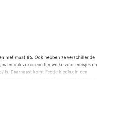
t en met maat 86. Ook hebben ze verschillende
tjes en ook zeker een lijn welke voor meisjes en
y is. Daarnaast komt Feetje kleding in een
n borg voor in de winter of een zacht katoenen
meisjes
el zachtroze, lichtblauw en wit kenmerken deze
 in de collecties van Feetje baby. Voor zowel
rn
!