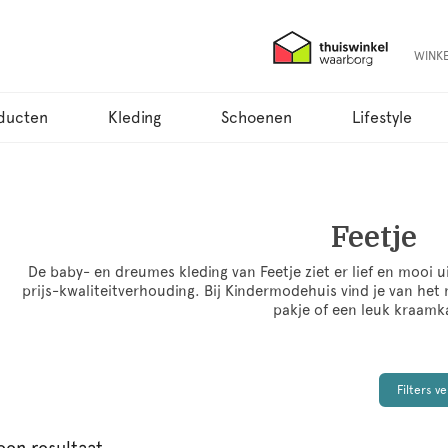
WINK
ducten
Kleding
Schoenen
Lifestyle
Feetje
De baby- en dreumes kleding van Feetje ziet er lief en mooi 
prijs-kwaliteitverhouding. Bij Kindermodehuis vind je van het 
pakje of een leuk kraamk
Filters v
een resultaat