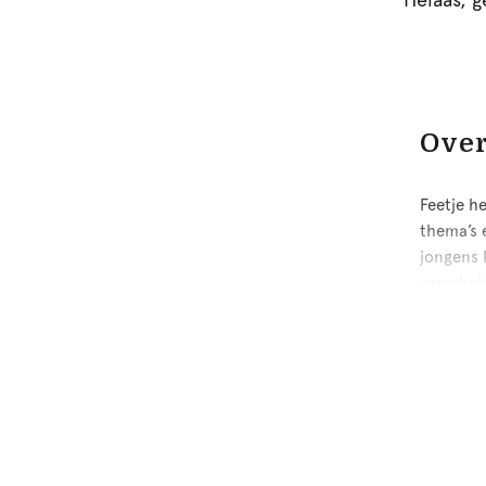
Over
Feetje h
thema’s e
jongens 
verschei
Feetje j
Feet
Van maat
collecti
jongetjes