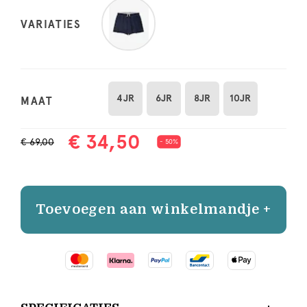
VARIATIES
4JR
6JR
8JR
10JR
MAAT
€ 34,50
€ 69,00
- 50%
Toevoegen aan winkelmandje +