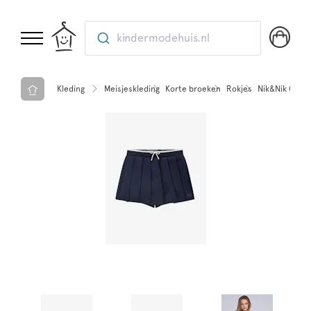
kindermodehuis.nl
Kleding
Meisjeskleding
Korte broeken
Rokjes
Nik&Nik Combi