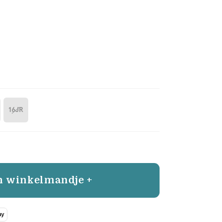
16JR
n winkelmandje +