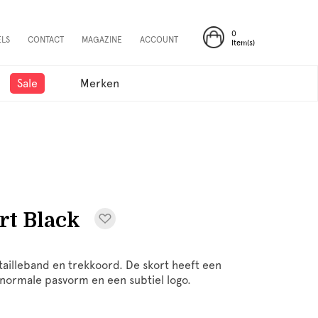
0
ELS
CONTACT
MAGAZINE
ACCOUNT
Item(s)
Sale
Merken
t Black
tailleband en trekkoord. De skort heeft een
 normale pasvorm en een subtiel logo.