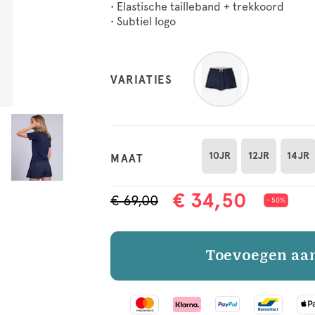
• Elastische tailleband + trekkoord
• Subtiel logo
VARIATIES
10JR
12JR
14JR
MAAT
€ 34,50
€ 69,00
- 50%
Toevoegen aa