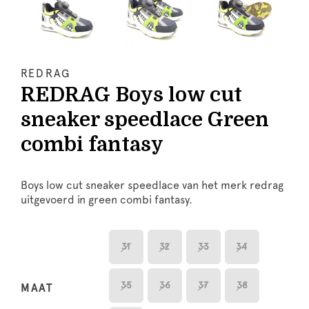
REDRAG
REDRAG Boys low cut
sneaker speedlace Green
combi fantasy
Boys low cut sneaker speedlace van het merk redrag
uitgevoerd in green combi fantasy.
31
32
33
34
35
36
37
38
MAAT