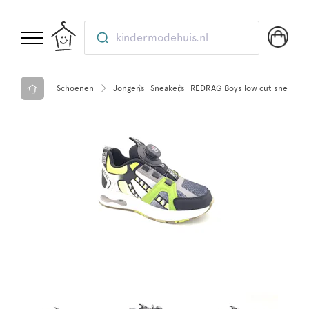
kindermodehuis.nl
Schoenen
Jongens
Sneakers
REDRAG Boys low cut sneaker 