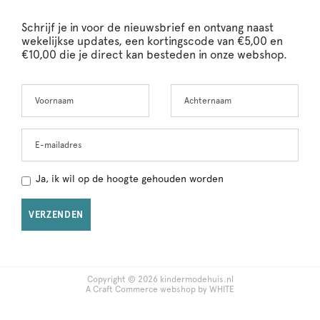
Schrijf je in voor de nieuwsbrief en ontvang naast
wekelijkse updates, een kortingscode van €5,00 en
€10,00 die je direct kan besteden in onze webshop.
Voornaam
Achternaam
Leave
this
field
blank
E-mailadres
Ja, ik wil op de hoogte gehouden worden
VERZENDEN
Copyright © 2026 kindermodehuis.nl
A Craft Commerce webshop by WHITE