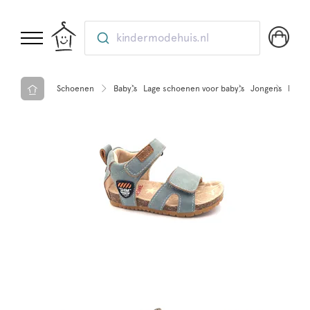
kindermodehuis.nl
Schoenen
Baby’s
Lage schoenen voor baby's
Jongens
Lage 