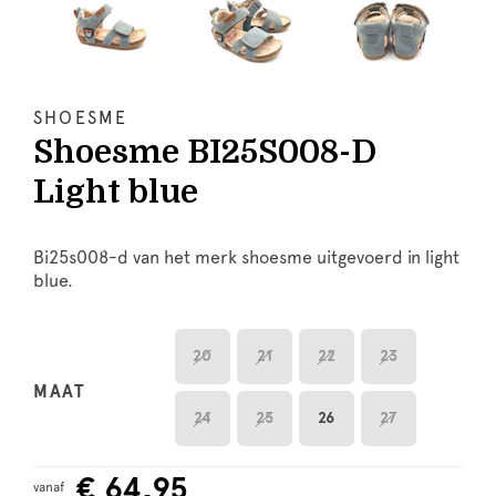
SHOESME
Shoesme BI25S008-D
Light blue
Bi25s008-d van het merk shoesme uitgevoerd in light
blue.
20
21
22
23
MAAT
24
25
26
27
€ 64,95
vanaf