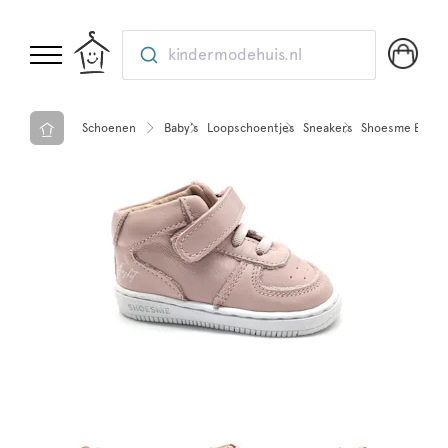
kindermodehuis.nl
Schoenen
Baby’s
Loopschoentjes
Sneakers
Shoesme BN22S