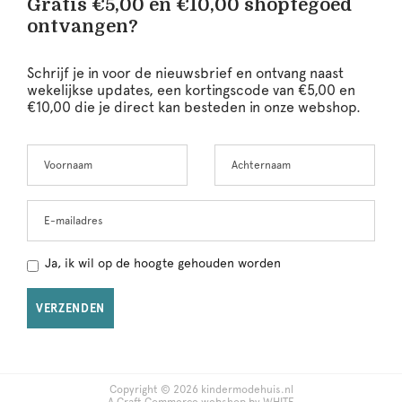
Gratis €5,00 en €10,00 shoptegoed
ontvangen?
Schrijf je in voor de nieuwsbrief en ontvang naast
wekelijkse updates, een kortingscode van €5,00 en
€10,00 die je direct kan besteden in onze webshop.
Voornaam
Achternaam
Leave
this
field
blank
E-mailadres
Ja, ik wil op de hoogte gehouden worden
VERZENDEN
Copyright © 2026 kindermodehuis.nl