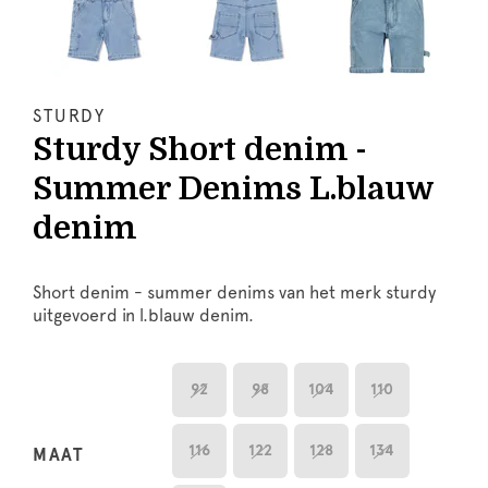
STURDY
Sturdy Short denim -
Summer Denims L.blauw
denim
Short denim - summer denims van het merk sturdy
uitgevoerd in l.blauw denim.
92
98
104
110
116
122
128
134
MAAT