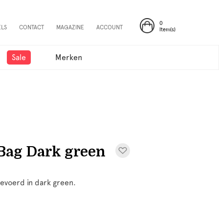
0
ELS
CONTACT
MAGAZINE
ACCOUNT
Item(s)
Sale
Merken
Bag Dark green
evoerd in dark green.