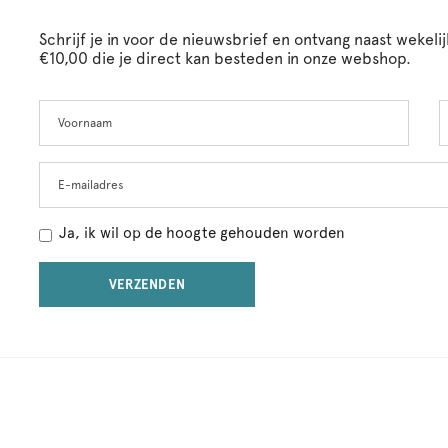
Schrijf je in voor de nieuwsbrief en ontvang naast wekel
€10,00 die je direct kan besteden in onze webshop.
Voornaam
A
Leave
this
field
blank
E-mailadres
Ja, ik wil op de hoogte gehouden worden
VERZENDEN