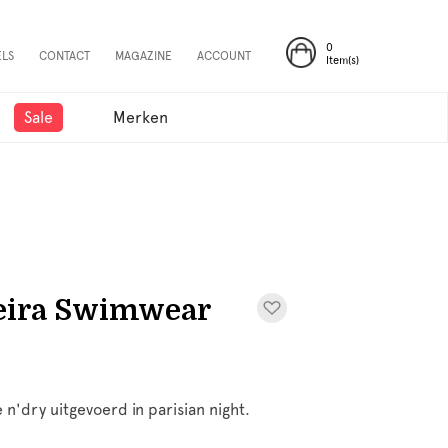
0
ELS
CONTACT
MAGAZINE
ACCOUNT
Item(s)
Sale
Merken
eira Swimwear
'dry uitgevoerd in parisian night.