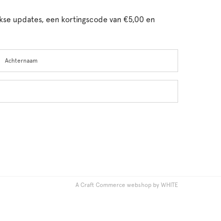
ijkse updates, een kortingscode van €5,00 en
chternaam
A Craft Commerce webshop by WHITE