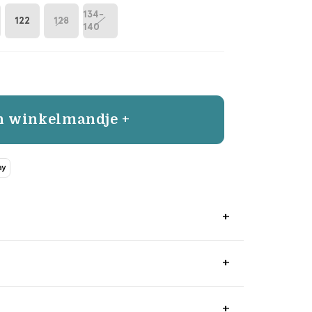
134-
122
128
140
n winkelmandje +