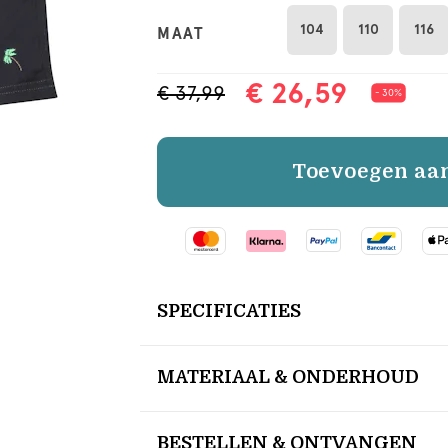
104
110
116
MAAT
€ 26,59
€ 37,99
- 30%
Toevoegen aa
SPECIFICATIES
MATERIAAL & ONDERHOUD
BESTELLEN & ONTVANGEN