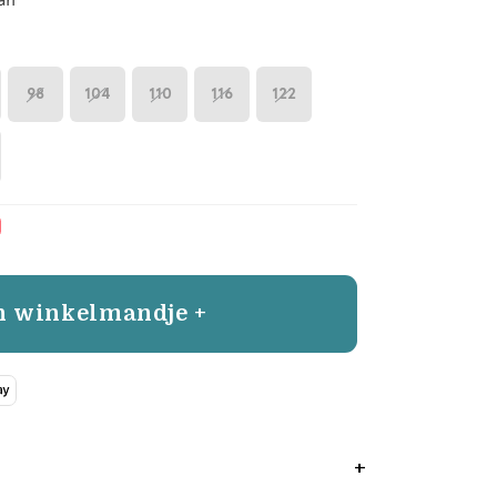
98
104
110
116
122
n winkelmandje +