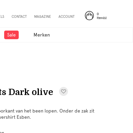
0
ELS
CONTACT
MAGAZINE
ACCOUNT
Item(s)
Sale
Merken
s Dark olive
oorkant van het been lopen. Onder de zak zit
vershirt Esben.
an