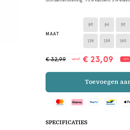
80
86
92
MAAT
128
134
140
€ 23,09
€ 32,99
vanaf
- 30%
Toevoegen aa
SPECIFICATIES