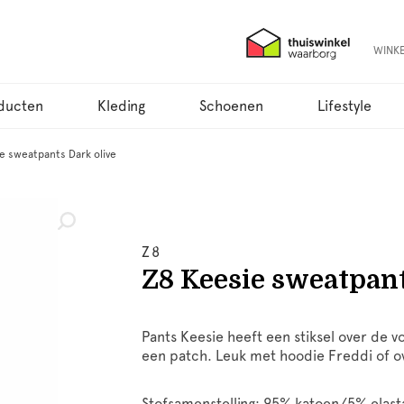
WINK
ducten
Kleding
Schoenen
Lifestyle
e sweatpants Dark olive
Z8
Z8 Keesie sweatpant
Pants Keesie heeft een stiksel over de v
een patch. Leuk met hoodie Freddi of o
Stofsamenstelling: 95% katoen/5% elast