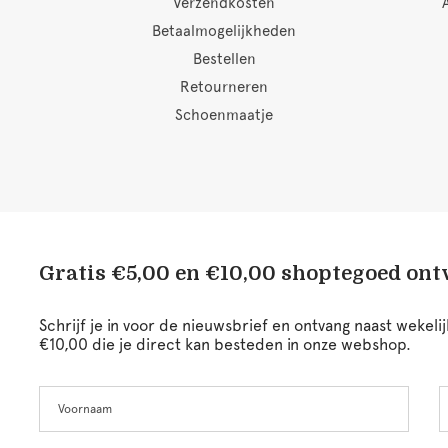
Verzendkosten
Betaalmogelijkheden
Bestellen
Retourneren
Schoenmaatje
Gratis €5,00 en €10,00 shoptegoed on
Schrijf je in voor de nieuwsbrief en ontvang naast wekel
€10,00 die je direct kan besteden in onze webshop.
Voornaam
A
Leave
this
field