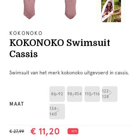
KOKONOKO
KOKONOKO Swimsuit
Cassis
Swimsuit van het merk kokonoko uitgevoerd in cassis.
122-
86-92
98-104
110-116
128
MAAT
134-
140
€ 11,20
€ 27,99
- 60%