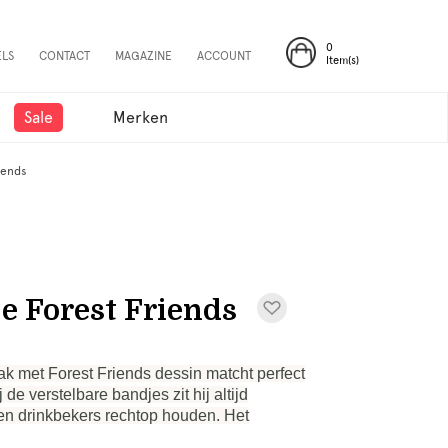
0
ELS
CONTACT
MAGAZINE
ACCOUNT
Item(s)
Sale
Merken
iends
je Forest Friends
ak met Forest Friends dessin matcht perfect
 verstelbare bandjes zit hij altijd
den drinkbekers rechtop houden. Het