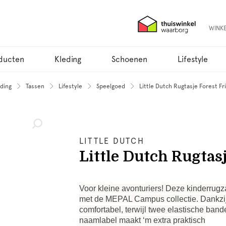
WINK
ducten
Kleding
Schoenen
Lifestyle
ding
Tassen
Lifestyle
Speelgoed
Little Dutch Rugtasje Forest Fr
LITTLE DUTCH
Little Dutch Rugtas
Voor kleine avonturiers! Deze kinderrugz
met de MEPAL Campus collectie. Dankzij de
comfortabel, terwijl twee elastische ban
naamlabel maakt ‘m extra praktisch