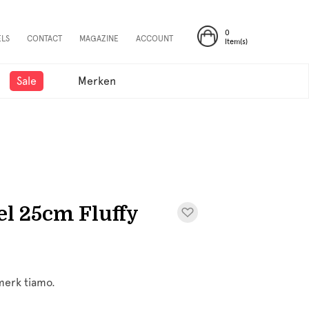
0
ELS
CONTACT
MAGAZINE
ACCOUNT
Item(s)
Sale
Merken
el 25cm Fluffy
 merk tiamo.